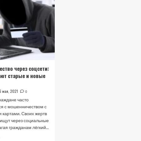
ство через соцсети:
ают старые и новые
6 мая, 2021
0
раждане часто
ся с мошенничеством с
 картами. Своих жертв
ищут через социальные
агая гражданам лёгкий...
Прочитать
е