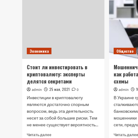
Экономика
Общество
Стоит ли инвестировать в
Мошенниче
криптовалюту: эксперты
как работ
делятся секретами
схемы
25 мая, 2021
1
admin
0
admin
Инвестиции в криптовалюту
В Украине г
являются достаточно спорным
сталкивают
вопросом, ведь эта деятельность
банковскими
несет за собой большие риски. Тем
мошенники 
не менее существует вероятность...
сети, предл
Прочитать
Читать далее
Читать дале