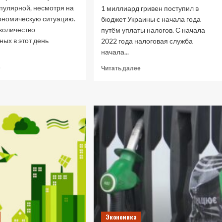
пулярной, несмотря на
1 миллиард гривен поступил в
ономическую ситуацию.
бюджет Украины с начала года
 количество
путём уплаты налогов. С начала
ых в этот день
2022 года налоговая служба
начала...
Прочитать
Прочитать
е
Читать далее
больше
больше
о
о
Сколько
Как
потратили
в
граждане
Украине
Украины
работает
в
добровольное
"чёрную"
декларирование
пятницу
имущества
Экономика