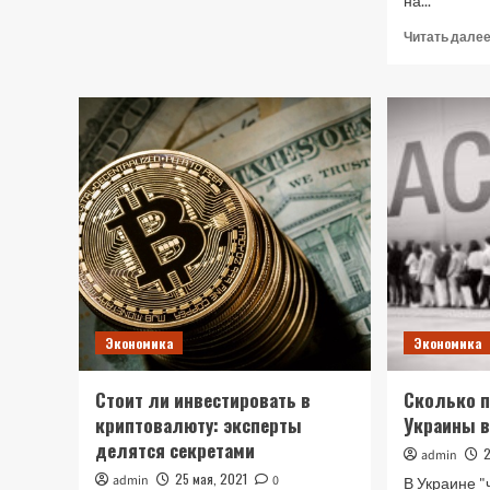
на...
о
Найти
Читать дале
работу
в
Польше:
топ
самых
нужных
профессий
Экономика
Экономика
Стоит ли инвестировать в
Сколько п
криптовалюту: эксперты
Украины в
делятся секретами
admin
25 мая, 2021
admin
0
В Украине "