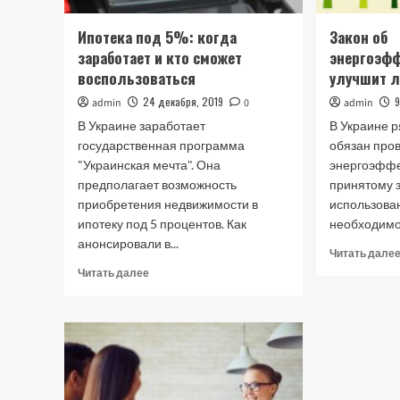
Ипотека под 5%: когда
Закон об
заработает и кто сможет
энергоэфф
воспользоваться
улучшит л
24 декабря, 2019
9
admin
0
admin
В Украине заработает
В Украине 
государственная программа
обязан про
"Украинская мечта". Она
энергоэффе
предполагает возможность
принятому 
приобретения недвижимости в
использова
ипотеку под 5 процентов. Как
необходимо 
анонсировали в...
Читать дале
Прочитать
Читать далее
больше
о
Ипотека
под
5%:
когда
заработает