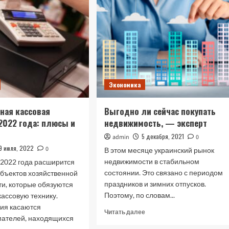
Экономика
ная кассовая
Выгодно ли сейчас покупать
 2022 года: плюсы и
недвижимость, — эксперт
5 декабря, 2021
admin
0
19 июля, 2022
0
В этом месяце украинский рынок
недвижимости в стабильном
 2022 года расширится
состоянии. Это связано с периодом
убъектов хозяйственной
праздников и зимних отпусков.
ти, которые обязуются
Поэтому, по словам...
кассовую технику.
ия касаются
Прочитать
Читать далее
ателей, находящихся
больше