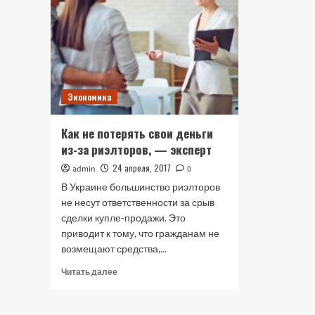
и
кто
сможет
воспользоваться
Экономика
Как не потерять свои деньги
из-за риэлторов, — эксперт
24 апреля, 2017
admin
0
В Украине большинство риэлторов
не несут ответственности за срыв
сделки купле-продажи. Это
приводит к тому, что гражданам не
возмещают средства,...
Прочитать
Читать далее
больше
о
Как