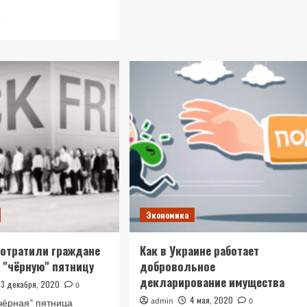
о
Выгодно
Прочитать
е
ли
больше
сейчас
о
покупать
Обязательная
недвижимость,
кассовая
—
техника
эксперт
с
2022
года:
плюсы
и
минусы
Экономика
отратили граждане
Как в Украине работает
 "чёрную" пятницу
добровольное
декларирование имущества
23 декабря, 2020
0
4 мая, 2020
admin
0
чёрная" пятница