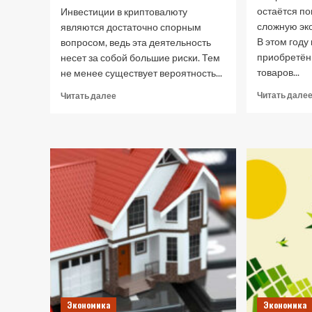
остаётся по
Инвестиции в криптовалюту
сложную эк
являются достаточно спорным
В этом году
вопросом, ведь эта деятельность
приобретённ
несет за собой большие риски. Тем
товаров...
не менее существует вероятность...
Прочитать
Читать дале
Читать далее
больше
о
Стоит
ли
инвестировать
в
криптовалюту:
эксперты
делятся
секретами
Экономика
Экономика