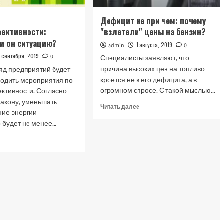
Дефицит не при чем: почему
ективности:
"взлетели" цены на бензин?
и он ситуацию?
1 августа, 2019
admin
0
 сентября, 2019
0
Специалисты заявляют, что
причина высоких цен на топливо
ряд предприятий будет
кроется не в его дефицита, а в
водить мероприятия по
огромном спросе. С такой мыслью...
ктивности. Согласно
закону, уменьшать
Прочитать
Читать далее
ние энергии
больше
будет не менее...
о
Дефицит
Прочитать
е
не
больше
при
о
чем:
Закон
почему
об
"взлетели"
энергоэффективности:
цены
улучшит
на
ли
бензин?
он