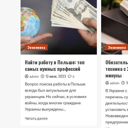
Экономика
Экономика
Найти работу в Польше: топ
Обязатель
самых нужных профессий
техника с
минусы
13 июля, 2023
admin
0
admin
Вопрос поиска работы в Польше
всегда был актуальным для
В Украине с
украинцев. Но сейчас, в условиях
перечень с
войны, когда многие граждане
деятельнос
Украины вынуждены...
установить 
Нововведен
Прочитать
Читать далее
предприним
больше