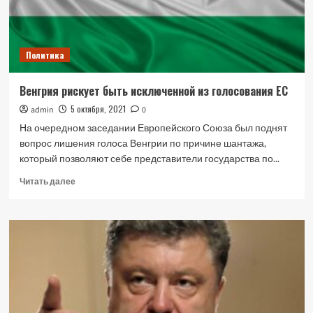
эмбарго
ЕС
Политика
Венгрия рискует быть исключенной из голосования ЕС
5 октября, 2021
admin
0
На очередном заседании Европейского Союза был поднят
вопрос лишения голоса Венгрии по причине шантажа,
который позволяют себе представители государства по...
Прочитать
Читать далее
больше
о
Венгрия
рискует
быть
исключенной
из
голосования
ЕС