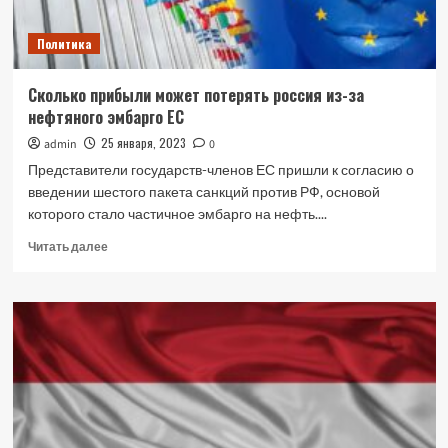
Политика
Сколько прибыли может потерять россия из-за
нефтяного эмбарго ЕС
25 января, 2023
admin
0
Представители государств-членов ЕС пришли к согласию о
введении шестого пакета санкций против РФ, основой
которого стало частичное эмбарго на нефть....
Прочитать
Читать далее
больше
о
Сколько
прибыли
может
потерять
россия
из-
за
нефтяного