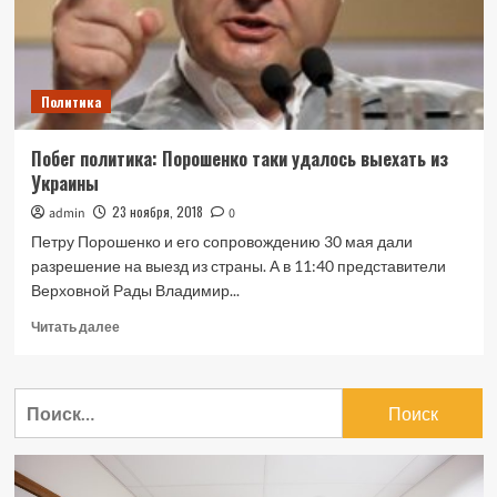
Политика
Побег политика: Порошенко таки удалось выехать из
Украины
23 ноября, 2018
admin
0
Петру Порошенко и его сопровождению 30 мая дали
разрешение на выезд из страны. А в 11:40 представители
Верховной Рады Владимир...
Прочитать
Читать далее
больше
о
Побег
Найти:
политика:
Порошенко
таки
удалось
выехать