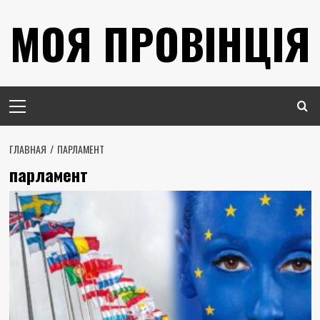
Перейти
МОЯ ПРОВІНЦІЯ
к
содержимому
Основное
меню
ГЛАВНАЯ
ПАРЛАМЕНТ
парламент