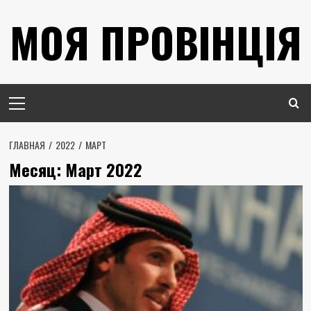
Перейти
МОЯ ПРОВІНЦІЯ
к
содержимому
Основное
меню
ГЛАВНАЯ
2022
МАРТ
Месяц:
Март 2022