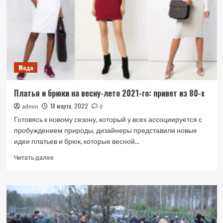
пятерых
людей
и
покончил
с
собой
Мода
Платья и брюки на весну-лето 2021-го: привет из 80-х
18 марта, 2022
admin
0
Готовясь к новому сезону, который у всех ассоциируется с
пробуждением природы, дизайнеры представили новые
идеи платьев и брюк, которые весной...
Прочитать
Читать далее
больше
о
Платья
и
брюки
на
весну-