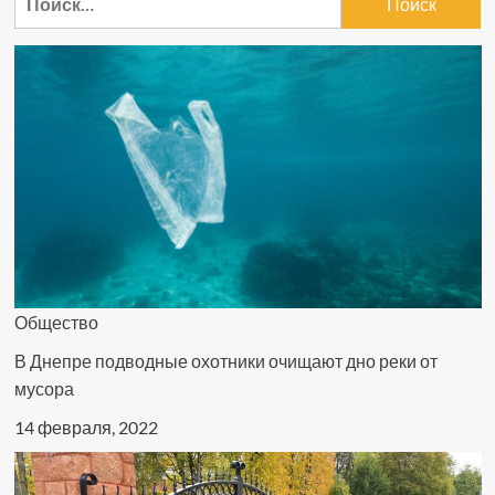
границе
Польши
и
Беларуси:
мнение
политологов
Общество
В Днепре подводные охотники очищают дно реки от
мусора
14 февраля, 2022