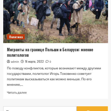
лето
2021-
го:
привет
из
80-
х
Политика
Мигранты на границе Польши и Беларуси: мнение
политологов
16 марта, 2022
admin
0
По поводу конфликтов, которые возникают между другими
государствами, политолог Игорь Токовенко советует
политикам высказываться как можно меньше. По его
мнению,...
Прочитать
Читать далее
больше
о
Мигранты
Найти:
на