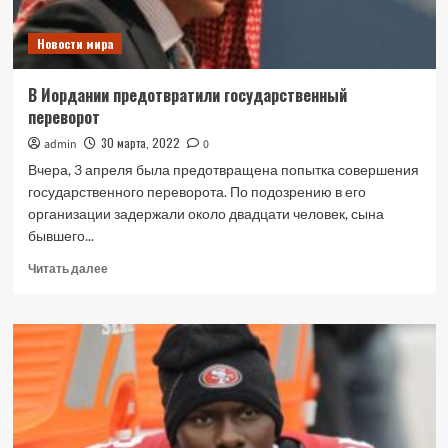
Новости мира
В Иордании предотвратили государственный
переворот
30 марта, 2022
admin
0
Вчера, 3 апреля была предотвращена попытка совершения
государственного переворота. По подозрению в его
организации задержали около двадцати человек, сына
бывшего...
Прочитать
Читать далее
больше
о
В
Иордании
предотвратили
государственный
переворот