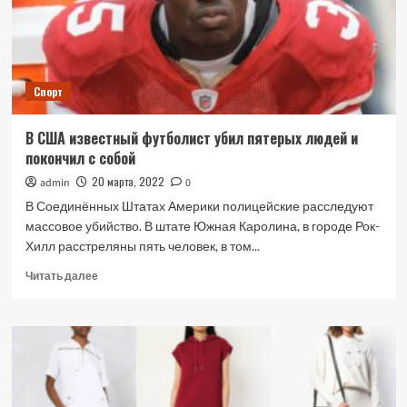
Спорт
В США известный футболист убил пятерых людей и
покончил с собой
20 марта, 2022
admin
0
В Соединённых Штатах Америки полицейские расследуют
массовое убийство. В штате Южная Каролина, в городе Рок-
Хилл расстреляны пять человек, в том...
Прочитать
Читать далее
больше
о
В
США
известный
футболист
убил