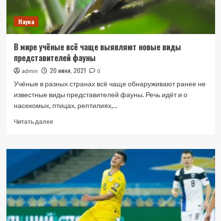
Наука
В мире учёные всё чаще выявляют новые виды
представителей фауны
20 июня, 2021
admin
0
Учёные в разных странах всё чаще обнаруживают ранее не
известные виды представителей фауны. Речь идёт и о
насекомых, птицах, рептилиях,...
Прочитать
Читать далее
больше
о
В
мире
учёные
всё
чаще
выявляют
новые
виды