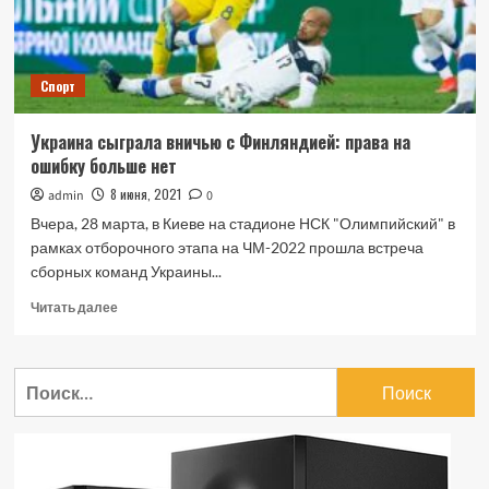
представителей
фауны
Спорт
Украина сыграла вничью с Финляндией: права на
ошибку больше нет
8 июня, 2021
admin
0
Вчера, 28 марта, в Киеве на стадионе НСК "Олимпийский" в
рамках отборочного этапа на ЧМ-2022 прошла встреча
сборных команд Украины...
Прочитать
Читать далее
больше
о
Украина
Найти:
сыграла
вничью
с
Финляндией:
права