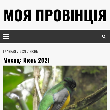
Перейти
МОЯ ПРОВІНЦІЯ
к
содержимому
Основное
меню
ГЛАВНАЯ
2021
ИЮНЬ
Месяц:
Июнь 2021