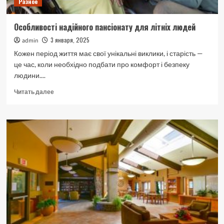
Разное
Особливості надійного пансіонату для літніх людей
3 января, 2025
admin
Кожен період життя має свої унікальні виклики, і старість —
це час, коли необхідно подбати про комфорт і безпеку
людини....
Прочитать
Читать далее
больше
о
Особливості
надійного
пансіонату
для
літніх
людей