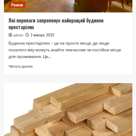
Разное
Які переваги запропонує найкращий будинок
престарілих
3 января, 2025
admin
Будинок престарілих – це не просто місце, де люди
похилого віку можуть знайти тимчасове чи постійне місце
для проживання. Це...
Прочитать
Читать далее
больше
о
Які
переваги
запропонує
найкращий
будинок
престарілих