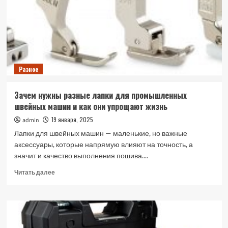
зарядні
пристрої
Power
Bank
Разное
Зачем нужны разные лапки для промышленных
швейных машин и как они упрощают жизнь
19 января, 2025
admin
Лапки для швейных машин — маленькие, но важные
аксессуары, которые напрямую влияют на точность, а
значит и качество выполнения пошива....
Прочитать
Читать далее
больше
о
Зачем
нужны
разные