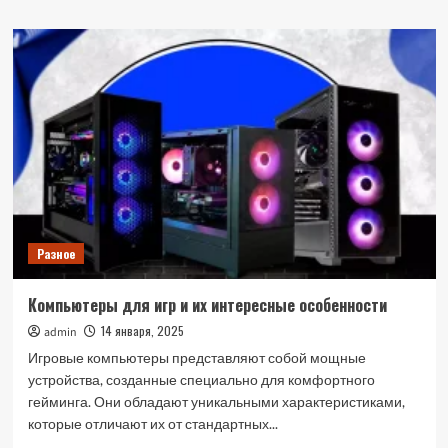
о
Возможно
ли
найти
хорошие
цены
на
апартаменты
в
Дубае
Разное
Компьютеры для игр и их интересные особенности
14 января, 2025
admin
Игровые компьютеры представляют собой мощные
устройства, созданные специально для комфортного
гейминга. Они обладают уникальными характеристиками,
которые отличают их от стандартных...