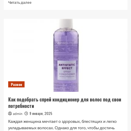
Прочитать
Читать далее
больше
о
Компьютеры
для
игр
и
их
интересные
особенности
Разное
Как подобрать спрей кондиционер для волос под свои
потребности
9 января, 2025
admin
Каждая женщина мечтает о здоровых, блестящих и легко
укладываемых волосах. Однако для того, чтобы достичь