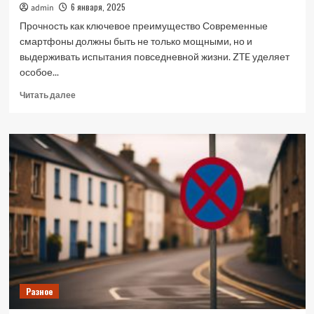
6 января, 2025
admin
Прочность как ключевое преимущество Современные
смартфоны должны быть не только мощными, но и
выдерживать испытания повседневной жизни. ZTE уделяет
особое...
Прочитать
Читать далее
больше
о
Долговечность
смартфонов
ZTE:
проверка
на
прочность
в
реальных
условиях
Разное