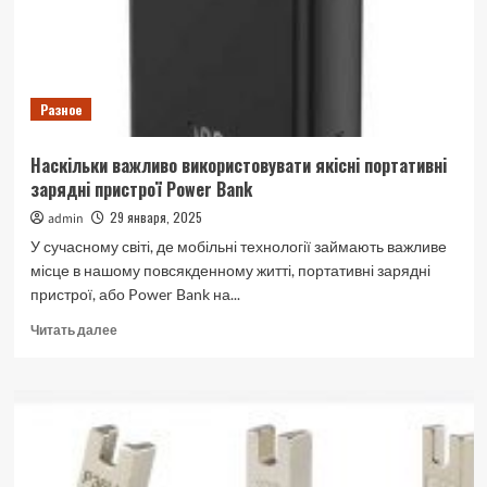
до
фахівців
Разное
Наскільки важливо використовувати якісні портативні
зарядні пристрої Power Bank
29 января, 2025
admin
У сучасному світі, де мобільні технології займають важливе
місце в нашому повсякденному житті, портативні зарядні
пристрої, або Power Bank на...
Прочитать
Читать далее
больше
о
Наскільки
важливо
використовувати
якісні
портативні