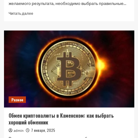
желаемого результата, необходимо выбрать правильные...
Прочитать
Читать далее
больше
о
Как
подобрать
спрей
кондиционер
для
волос
под
свои
потребности
Разное
Обмен криптовалюты в Каменском: как выбрать
хороший обменник
7 января, 2025
admin