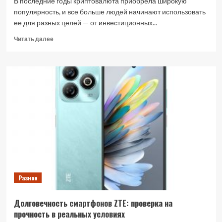
В последние годы криптовалюта приобрела широкую
популярность, и все больше людей начинают использовать
ее для разных целей — от инвестиционных...
Прочитать
Читать далее
больше
о
Обмен
криптовалюты
в
Каменском:
как
выбрать
хороший
обменник
Разное
Долговечность смартфонов ZTE: проверка на
прочность в реальных условиях