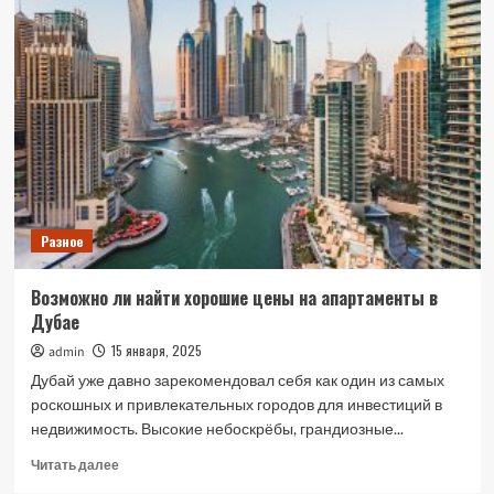
преимуществами
обладают
комбинированные
натяжные
потолки
Разное
Возможно ли найти хорошие цены на апартаменты в
Дубае
15 января, 2025
admin
Дубай уже давно зарекомендовал себя как один из самых
роскошных и привлекательных городов для инвестиций в
недвижимость. Высокие небоскрёбы, грандиозные...
Прочитать
Читать далее
больше