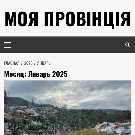
Перейти
МОЯ ПРОВІНЦІЯ
к
содержимому
Основное
меню
ГЛАВНАЯ
2025
ЯНВАРЬ
Месяц:
Январь 2025