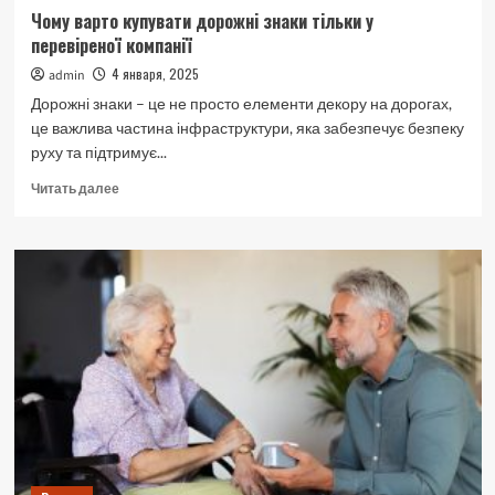
Чому варто купувати дорожні знаки тільки у
перевіреної компанії
4 января, 2025
admin
Дорожні знаки – це не просто елементи декору на дорогах,
це важлива частина інфраструктури, яка забезпечує безпеку
руху та підтримує...
Прочитать
Читать далее
больше
о
Чому
варто
купувати
дорожні
знаки
тільки
у
перевіреної
компанії