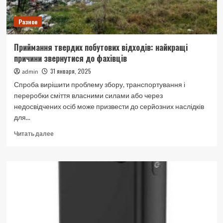
Разное
Приймання твердих побутових відходів: найкращі
причини звернутися до фахівців
31 января, 2025
admin
Спроба вирішити проблему збору, транспортування і
переробки сміття власними силами або через
недосвідчених осіб може призвести до серйозних наслідків
для...
Прочитать
Читать далее
больше
о
Приймання
твердих
побутових
відходів:
найкращі
причини
звернутися