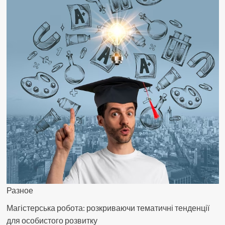
для
будівництва
і
ремонту
Разное
Магістерська робота: розкриваючи тематичні тенденції
для особистого розвитку