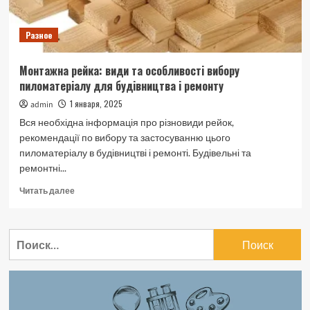
Разное
Монтажна рейка: види та особливості вибору
пиломатеріалу для будівництва і ремонту
1 января, 2025
admin
Вся необхідна інформація про різновиди рейок,
рекомендації по вибору та застосуванню цього
пиломатеріалу в будівництві і ремонті. Будівельні та
ремонтні...
Прочитать
Читать далее
больше
о
Монтажна
Найти:
рейка:
види
та
особливості
вибору
пиломатеріалу