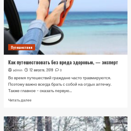
действительно
полезны?
Путешествия
Как путешествовать без вреда здоровью, — эксперт
12 августа, 2019
admin
0
Во время путешествий граждане часто травмируются.
Поэтому важно всегда брать с собой на отдых аптечку.
Также главное – оказать первую...
Прочитать
Читать далее
больше
о
Как
путешествовать
без