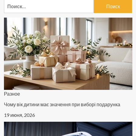
Найти:
ли
на
самом
деле
метеозависимость?
Разное
Чому вік дитини має значення при виборі подарунка
19 июня, 2026