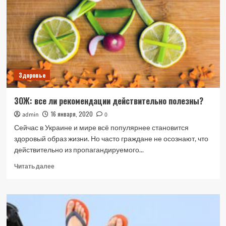
состояние
Здоровье
ЗОЖ: все ли рекомендации действительно полезны?
16 января, 2020
admin
0
Сейчас в Украине и мире всё популярнее становится
здоровый образ жизни. Но часто граждане не осознают, что
действительно из пропагандируемого...
Прочитать
Читать далее
больше
о
ЗОЖ:
все
ли
рекомендации