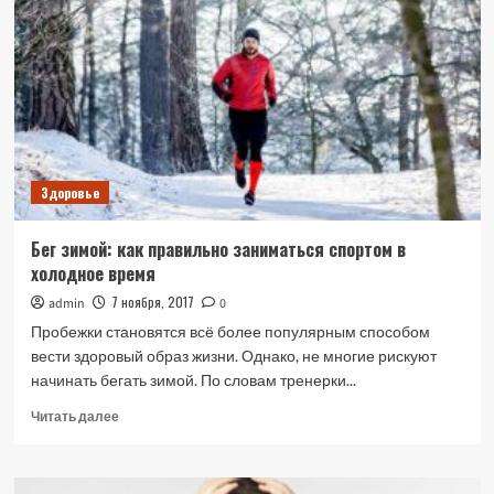
вреда
здоровью,
—
эксперт
Здоровье
Бег зимой: как правильно заниматься спортом в
холодное время
7 ноября, 2017
admin
0
Пробежки становятся всё более популярным способом
вести здоровый образ жизни. Однако, не многие рискуют
начинать бегать зимой. По словам тренерки...
Прочитать
Читать далее
больше
о
Бег