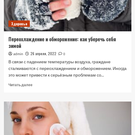
Здоровье
Переохлаждение и обморожение: как уберечь себя
зимой
26 апреля, 2022
admin
0
В связи с падением температуры воздуха, граждане
сталкиваются с переохлаждением и обморожением. Иногда
это может привести к серьёзным проблемам со...
Прочитать
Читать далее
больше
о
Переохлаждение
и
обморожение:
как
уберечь
себя