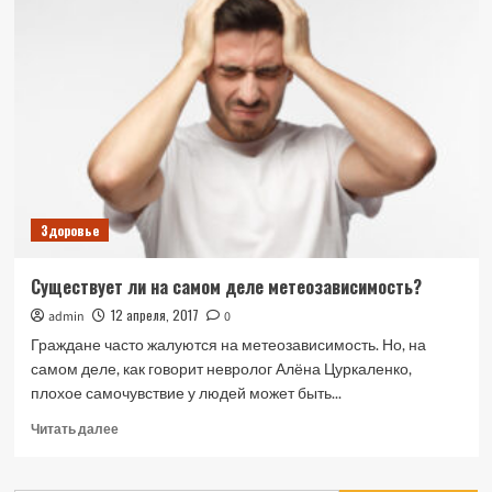
зимой:
как
правильно
заниматься
спортом
в
холодное
время
Здоровье
Существует ли на самом деле метеозависимость?
12 апреля, 2017
admin
0
Граждане часто жалуются на метеозависимость. Но, на
самом деле, как говорит невролог Алёна Цуркаленко,
плохое самочувствие у людей может быть...
Прочитать
Читать далее
больше
о
Существует