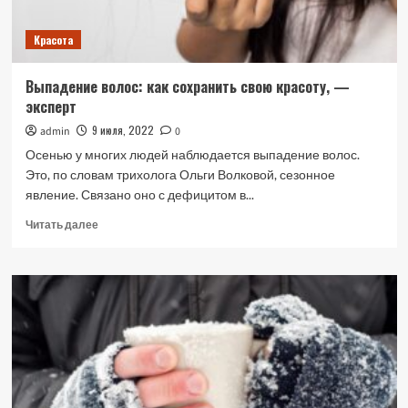
Красота
Выпадение волос: как сохранить свою красоту, —
эксперт
9 июля, 2022
admin
0
Осенью у многих людей наблюдается выпадение волос.
Это, по словам трихолога Ольги Волковой, сезонное
явление. Связано оно с дефицитом в...
Прочитать
Читать далее
больше
о
Выпадение
волос:
как
сохранить
свою
красоту,
—
эксперт