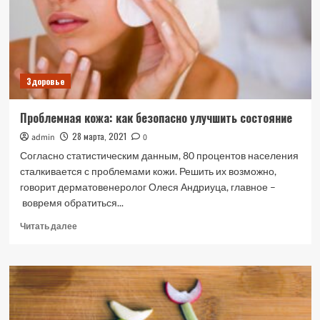
зимой
Здоровье
Проблемная кожа: как безопасно улучшить состояние
28 марта, 2021
admin
0
Согласно статистическим данным, 80 процентов населения
сталкивается с проблемами кожи. Решить их возможно,
говорит дерматовенеролог Олеся Андриуца, главное –
вовремя обратиться...
Прочитать
Читать далее
больше
о
Проблемная
кожа:
как
безопасно
улучшить