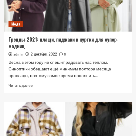
сочетать
и
как
носить
Мода
Тренды-2021: плащи, пиджаки и куртки для супер-
модниц
2 декабря, 2022
admin
0
Весна в этом году не спешит радовать нас теплом.
Синоптики обещают ещё минимум полтора месяца
прохлады, поэтому самое время пополнить...
Прочитать
Читать далее
больше
о
Тренды-2021:
плащи,
пиджаки
и
куртки
для