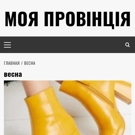
Перейти
МОЯ ПРОВІНЦІЯ
к
содержимому
Основное
меню
ГЛАВНАЯ
ВЕСНА
весна