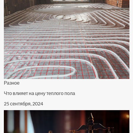
лето"
на
2021
год
Разное
Что влияет на цену теплого пола
25 сентября, 2024