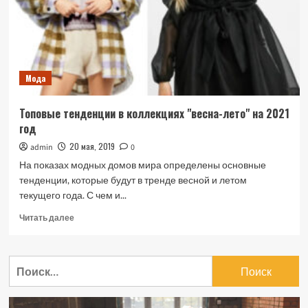
супер-
модниц
Мода
Топовые тенденции в коллекциях "весна-лето" на 2021
год
20 мая, 2019
admin
0
На показах модных домов мира определены основные
тенденции, которые будут в тренде весной и летом
текущего года. С чем и...
Прочитать
Читать далее
больше
о
Топовые
Найти:
тенденции
в
коллекциях
"весна-