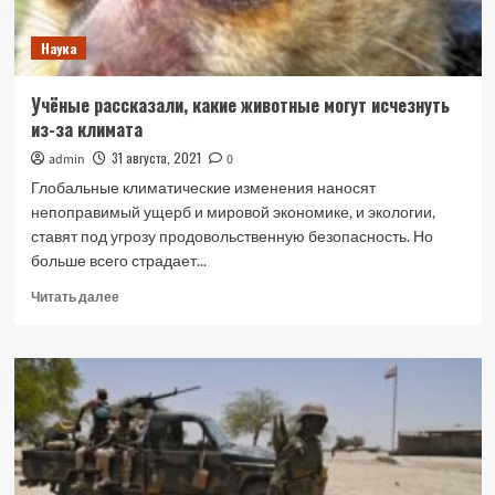
Наука
Учёные рассказали, какие животные могут исчезнуть
из-за климата
31 августа, 2021
admin
0
Глобальные климатические изменения наносят
непоправимый ущерб и мировой экономике, и экологии,
ставят под угрозу продовольственную безопасность. Но
больше всего страдает...
Прочитать
Читать далее
больше
о
Учёные
рассказали,
какие
животные
могут
исчезнуть
из-