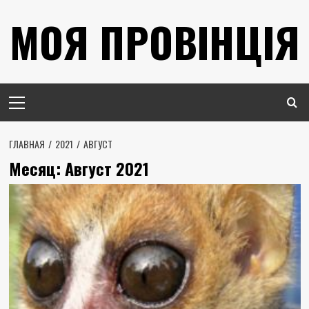
Перейти
МОЯ ПРОВІНЦІЯ
к
содержимому
Основное
меню
ГЛАВНАЯ
2021
АВГУСТ
Месяц:
Август 2021