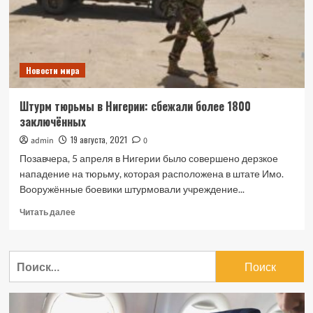
за
климата
Новости мира
Штурм тюрьмы в Нигерии: сбежали более 1800
заключённых
19 августа, 2021
admin
0
Позавчера, 5 апреля в Нигерии было совершено дерзкое
нападение на тюрьму, которая расположена в штате Имо.
Вооружённые боевики штурмовали учреждение...
Прочитать
Читать далее
больше
о
Штурм
Найти:
тюрьмы
в
Нигерии:
сбежали