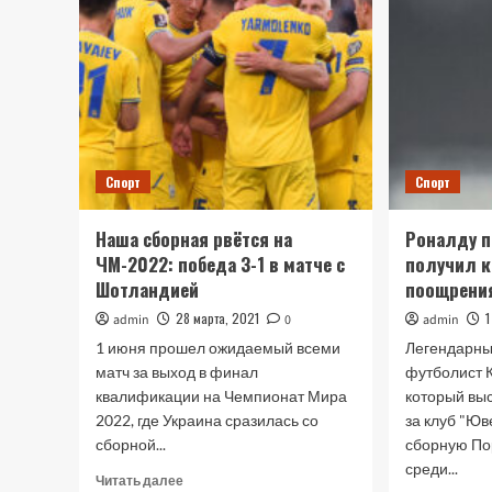
Спорт
Спорт
Наша сборная рвётся на
Роналду п
ЧМ-2022: победа 3-1 в матче с
получил к
Шотландией
поощрени
28 марта, 2021
1
admin
0
admin
1 июня прошел ожидаемый всеми
Легендарны
матч за выход в финал
футболист 
квалификации на Чемпионат Мира
который вы
2022, где Украина сразилась со
за клуб "Юв
сборной...
сборную По
среди...
Прочитать
Читать далее