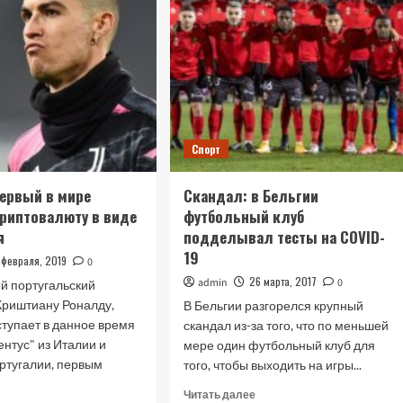
Спорт
ервый в мире
Скандал: в Бельгии
риптовалюту в виде
футбольный клуб
я
подделывал тесты на COVID-
19
 февраля, 2019
0
26 марта, 2017
admin
0
й португальский
Криштиану Роналду,
В Бельгии разгорелся крупный
ступает в данное время
скандал из-за того, что по меньшей
ентус" из Италии и
мере один футбольный клуб для
ртугалии, первым
того, чтобы выходить на игры...
Прочитать
Читать далее