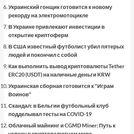
Украинский гонщик готовится к новому
рекорду на электромотоцикле
В Украине привлекают инвестиции в
открытие криптоферм
В США известный футболист убил пятерых
людей и покончил с собой
Как выполнить вывод криптовалюты Tether
ERC20 (USDT) на наличные деньги KRW
Украинская сборная готовится к "Играм
Воинов"
Скандал: в Бельгии футбольный клуб
подделывал тесты на COVID-19
Облачный майнинг и CGMD Miner: Путь к
успеху в криптовалютном мире