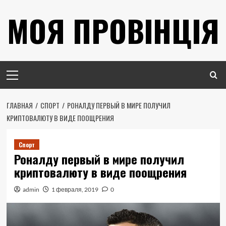
Перейти
МОЯ ПРОВІНЦІЯ
к
содержимому
Основное
меню
ГЛАВНАЯ
СПОРТ
РОНАЛДУ ПЕРВЫЙ В МИРЕ ПОЛУЧИЛ
КРИПТОВАЛЮТУ В ВИДЕ ПООЩРЕНИЯ
Спорт
Роналду первый в мире получил
криптовалюту в виде поощрения
admin
1 февраля, 2019
0