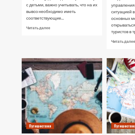
с детьми, важно учитывать, что на их
управления
вывоз необходимо иметь
ситуацией в
соответствующие...
основных м
открыватьс
Прочитать
Читать далее
туристов в тр
больше
о
Читать дале
Эксперт
рассказал,
как
путешествовать
с
детьми
Путешествия
Путешестви