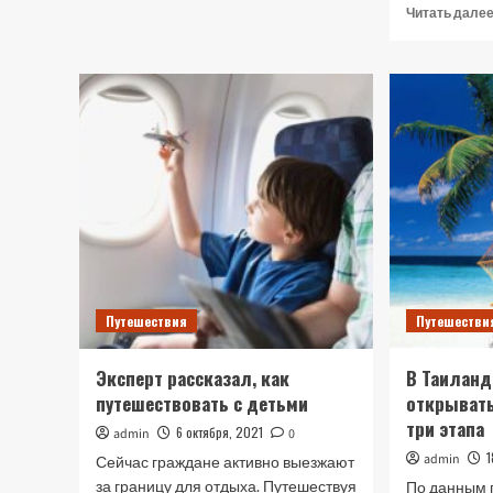
о
Читать дале
Несостоявшийся
рейс:
как
получить
компенсацию
Путешествия
Путешестви
Эксперт рассказал, как
В Таиланд
путешествовать с детьми
открывать
три этапа
6 октября, 2021
admin
0
admin
Сейчас граждане активно выезжают
за границу для отдыха. Путешествуя
По данным 