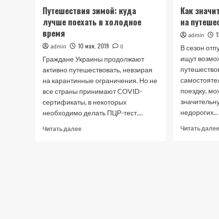
Путешествия зимой: куда
Как значи
лучше поехать в холодное
на путеше
время
1
admin
10 мая, 2019
admin
0
В сезон отп
ищут возмо
Граждане Украины продолжают
путешествов
активно путешествовать, невзирая
самостояте
на карантинные ограничения. Но не
поездку, мо
все страны принимают COVID-
значительн
сертификаты, в некоторых
недорогих...
необходимо делать ПЦР-тест....
Прочитать
Читать дале
Читать далее
больше
о
Путешествия
зимой:
куда
лучше
поехать
в
холодное