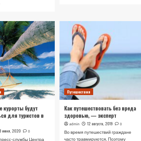
больше
Прочитать
е
о
больше
Безопасный
о
отпуск:
Днепровский
как
путешественник
не
прошёл
стать
более
жертвами
тысячи
мошенников
километров
я
Путешествия
е курорты будут
Как путешествовать без вреда
ся для туристов в
здоровью, — эксперт
12 августа, 2019
admin
0
18 июня, 2020
0
Во время путешествий граждане
часто травмируются. Поэтому
пресс-службы Центра