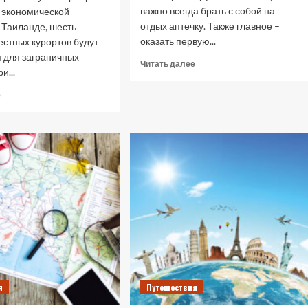
важно всегда брать с собой на
 экономической
отдых аптечку. Также главное –
 Таиланде, шесть
оказать первую...
естных курортов будут
я для заграничных
Прочитать
Читать далее
и...
больше
о
Прочитать
е
Как
больше
путешествовать
о
без
В
вреда
Таиланде
здоровью,
курорты
—
будут
эксперт
открываться
для
туристов
в
три
этапа
я
Путешествия