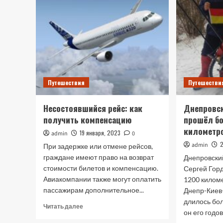
Путешествия
Путешестви
Несостоявшийся рейс: как
Днепровс
получить компенсацию
прошёл б
километр
19 января, 2023
admin
0
admin
При задержке или отмене рейсов,
граждане имеют право на возврат
Днепровски
стоимости билетов и компенсацию.
Сергей Гор
Авиакомпании также могут оплатить
1200 килом
пассажирам дополнительное...
Днепр-Киев
длилось бо
Прочитать
Читать далее
он его годо
больше