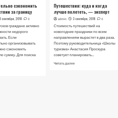
тельно сэкономить
Путешествия: куда и когда
ствии за границу
лучше полететь, — эксперт
3 сентября, 2018
3 сентября, 2018
0
admin
0
усков граждане активно
Стоимость путешествий на
жности недорого
новогодние праздники по всем
ать. Если
направлениям вырастет в два раза.
льно организовывать
Поэтому руководительница «Школы
жно сэкономить
туризма» Анастасия Проскура
ую сумму. Для поиска
советует планировать...
Прочитать
Читать далее
больше
Прочитать
е
о
больше
Путешествия:
о
куда
Как
и
значительно
когда
сэкономить
лучше
на
полететь,
путешествии
—
за
эксперт
границу