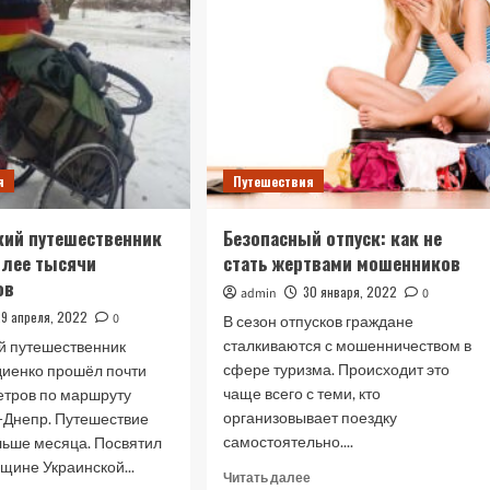
я
Путешествия
кий путешественник
Безопасный отпуск: как не
олее тысячи
стать жертвами мошенников
ов
30 января, 2022
admin
0
29 апреля, 2022
0
В сезон отпусков граждане
сталкиваются с мошенничеством в
й путешественник
сфере туризма. Происходит это
диенко прошёл почти
чаще всего с теми, кто
етров по маршруту
организовывает поездку
-Днепр. Путешествие
самостоятельно....
льше месяца. Посвятил
вщине Украинской...
Прочитать
Читать далее