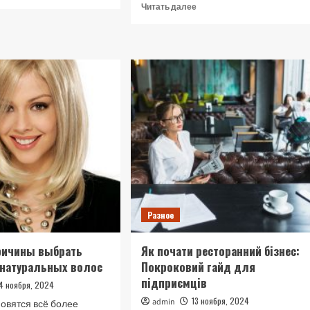
больше
Прочитать
Читать далее
о
больше
Чому
о
варто
Обучение
обрати
мануальной
якісне
терапии:
медичне
как
страхування
стать
працівників
профессионалом
в
работе
с
телом
Разное
ричины выбрать
Як почати ресторанний бізнес:
 натуральных волос
Покроковий гайд для
підприємців
14 ноября, 2024
13 ноября, 2024
admin
овятся всё более