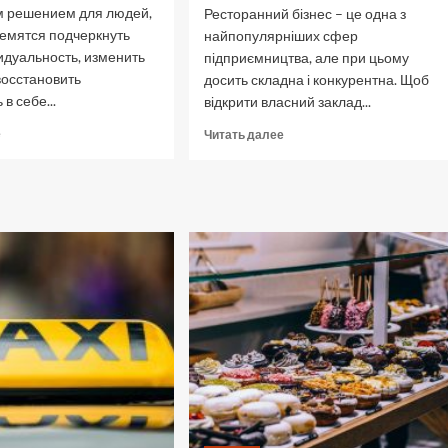
 решением для людей,
Ресторанний бізнес – це одна з
ремятся подчеркнуть
найпопулярніших сфер
идуальность, изменить
підприємництва, але при цьому
восстановить
досить складна і конкурентна. Щоб
в себе...
відкрити власний заклад...
Прочитать
Прочитать
е
Читать далее
больше
больше
о
о
Важные
Як
причины
почати
выбрать
ресторанний
парики
бізнес:
из
Покроковий
натуральных
гайд
волос
для
підприємців