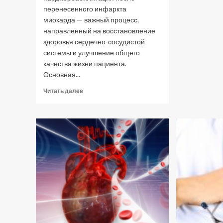
перенесенного инфаркта
миокарда — важный процесс,
направленный на восстановление
здоровья сердечно-сосудистой
системы и улучшение общего
качества жизни пациента.
Основная...
Прочитать
Читать далее
больше
о
Кардиореабилитация
после
инфаркта
миокарда:
Этапы
восстановления
и
ключевые
рекомендации