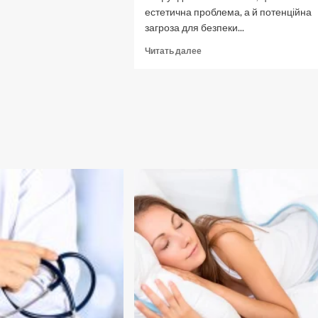
для
естетична проблема, а й потенційна
тракторов
загроза для безпеки...
Прочитать
Читать далее
больше
о
Які
існують
професійні
рішення
від
тріщин
на
фундаментах
і
стінах