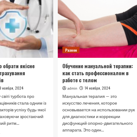
обирати
висококваліфікованої
майбутнє
медичної
для
допомоги
вашого
сну
Разное
о обрати якісне
Обучение мануальной терапии:
трахування
как стать профессионалом в
ів
работе с телом
19 ноября, 2024
14 ноября, 2024
admin
 світі турбота про
Мануальная терапия — это
ацівників стала одним із
искусство лечения, которое
кторів успіху будь-якої
основывается на использовании рук
раховуючи зростаючий
для диагностики и коррекции
ий ритм...
дисфункций опорно-двигательного
аппарата. Это один...
Прочитать
е