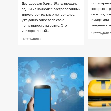
популярным
Двутавровая балка 18, являющаяся
которые ст
одним из наиболее востребованных
свою индив
типов строительных материалов,
имидж или 
уже давно завоевала свою
уверенность 
популярность на рынке. Это
универсальный...
Читать дале
Прочитать
Читать далее
больше
о
Какими
плюсами
обладает
качественная
двутавровая
балка
18