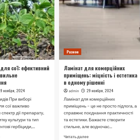
Разное
 для сої: ефективний
Ламінат для комерційних
равильне
приміщень: міцність і естетика
ння
в одному рішенні
29 ноября, 2024
29 ноября, 2024
admin
цидів При виборі
Ламінат для комерційних
для сої важливо
приміщень – це не просто підлога, а
 спектр дії препарату,
справжнє поєднання практичності
итку культури та тип
та естетики. Бажаєте створити
нтові гербіциди,...
стильне, але водночас...
Прочитать
Прочитать
е
Читать далее