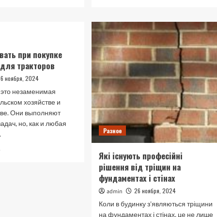
больше
больше
о
о
Гербіциди
Ламінат
для
для
сої:
комерційних
ефективний
приміщень:
вать при покупке
вибір
міцність
 для тракторов
і
і
правильне
естетика
26 ноября, 2024
застосування
в
 это незаменимая
одному
ельском хозяйстве и
рішенні
тве. Они выполняют
адач, но, как и любая
Разное
.
Прочитать
е
Які існують професійні
больше
рішення від тріщин на
о
фундаментах і стінах
Что
учитывать
26 ноября, 2024
admin
при
Коли в будинку з'являються тріщини
покупке
запчастей
на фундаментах і стінах, це не лише