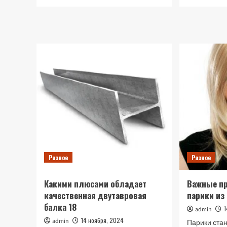
больше
о
Ремонт
ванної
кімнати:
як
обрати
ідеальну
плитку
та
сантехніку
Разное
Разное
Какими плюсами обладает
Важные п
качественная двутавровая
парики из
балка 18
admin
14 ноября, 2024
admin
Парики стан