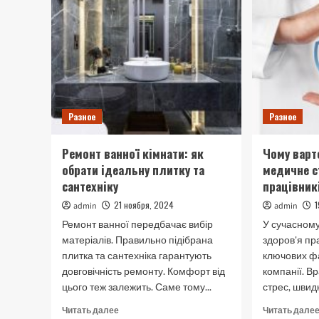
Дніпрі
–
сучасна
діагностика
для
здоров’я
серця
Разное
Разное
Ремонт ванної кімнати: як
Чому варт
обрати ідеальну плитку та
медичне с
сантехніку
працівник
21 ноября, 2024
admin
admin
Ремонт ванної передбачає вибір
У сучасному
матеріалів. Правильно підібрана
здоров'я пр
плитка та сантехніка гарантують
ключових фа
довговічність ремонту. Комфорт від
компанії. В
цього теж залежить. Саме тому...
стрес, швидк
Прочитать
Читать далее
Читать дале