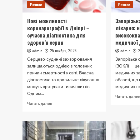
Разное
Разное
Нові можливості
Запорізьк
коронарографії в Дніпрі –
лікарня: 
сучасна діагностика для
висококва
здоров’я серця
медичної
25 ноября, 2024
admin
admin
Серцево-судинні захворювання
Запорізька 
залишаються однією з головних
(ЗОКЛ) — це
причин смертності у світі. Вчасна
медичних за
діагностика та правильне лікування
області, що
можуть врятувати тисячі життів.
медичних по
Одним...
Читать дале
Прочитать
Читать далее
больше
о
Нові
можливості
коронарографії
в