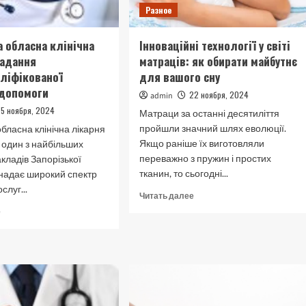
Разное
а обласна клінічна
Інноваційні технології у світі
надання
матраців: як обирати майбутнє
ліфікованої
для вашого сну
 допомоги
22 ноября, 2024
admin
25 ноября, 2024
Матраци за останні десятиліття
пройшли значний шлях еволюції.
обласна клінічна лікарня
Якщо раніше їх виготовляли
 один з найбільших
переважно з пружин і простих
кладів Запорізької
тканин, то сьогодні...
 надає широкий спектр
слуг...
Прочитать
Читать далее
больше
Прочитать
е
о
больше
Інноваційні
о
технології
Запорізька
у
обласна
світі
клінічна
матраців:
лікарня:
як
надання