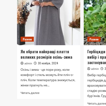
Разное
Разное
Як обрати найкращі плаття
Гербіциди
великих розмірів осінь-зима
вибір і п
застосува
30 ноября, 2024
admin
admin
Осінь і зима - це пори року, коли
комфорт і стиль можуть йти пліч-о-
Вибір гербі
пліч. Коли температура знижується,
гербіцидів 
жінки прагнуть не...
враховувати
стадію розв
Прочитать
Читать далее
бур'янів. Ґру
больше
о
Читать дале
Як