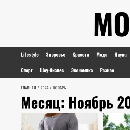
Перейти
МО
к
содержимому
Lifestyle
Здоровье
Красота
Мода
Наука
Спорт
Шоу-бизнес
Экономика
Разное
ГЛАВНАЯ
2024
НОЯБРЬ
Месяц:
Ноябрь 2