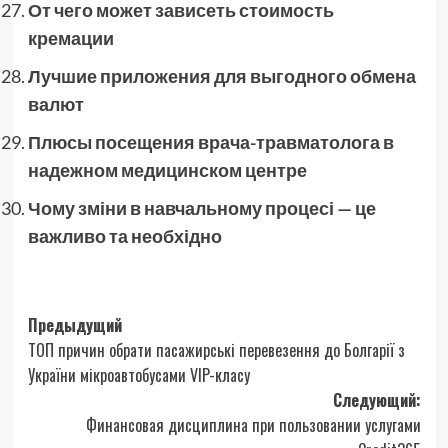
От чего может зависеть стоимость
кремации
Лучшие приложения для выгодного обмена
валют
Плюсы посещения врача-травматолога в
надежном медицинском центре
Чому зміни в навчальному процесі — це
важливо та необхідно
Навигация
Предыдущий
ТОП причин обрати пасажирські перевезення до Болгарії з
записи
України мікроавтобусами VIP-класу
Следующий:
Финансовая дисциплина при пользовании услугами