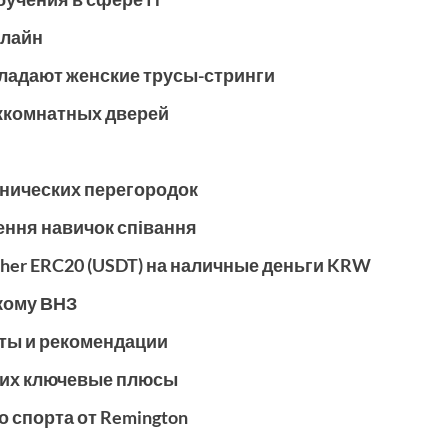
нлайн
ладают женские трусы-стринги
жкомнатных дверей
нических перегородок
ення навичок співання
her ERC20 (USDT) на наличные деньги KRW
ькому ВНЗ
еты и рекомендации
 их ключевые плюсы
 спорта от Remington