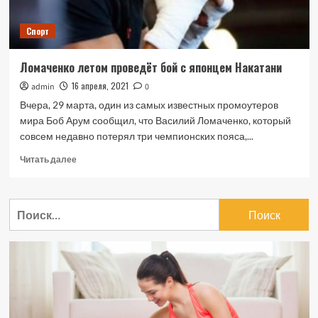
Спорт
Ломаченко летом проведёт бой с японцем Накатани
16 апреля, 2021
admin
0
Вчера, 29 марта, один из самых известных промоутеров
мира Боб Арум сообщил, что Василий Ломаченко, который
совсем недавно потерял три чемпионских пояса,...
Прочитать
Читать далее
больше
о
Ломаченко
Найти:
летом
проведёт
бой
с
японцем
Накатани