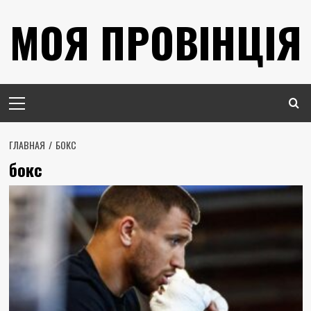
Перейти
МОЯ ПРОВІНЦІЯ
к
содержимому
Основное
меню
ГЛАВНАЯ
БОКС
бокс