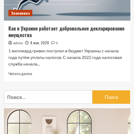
Экономика
Как в Украине работает добровольное декларирование
имущества
4 мая, 2020
admin
0
1 миллиард гривен поступил в бюджет Украины с начала
года путём уплаты налогов. С начала 2022 года налоговая
служба начала...
Прочитать
Читать далее
больше
о
Как
Найти:
в
Украине
работает
добровольное
декларирование
имущества