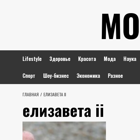
Перейти
МО
к
содержимому
Lifestyle
Здоровье
Красота
Мода
Наука
Спорт
Шоу-бизнес
Экономика
Разное
ГЛАВНАЯ
ЕЛИЗАВЕТА ІІ
елизавета іі