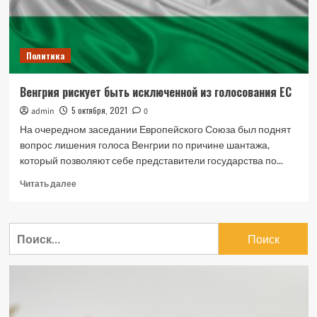
эмбарго
ЕС
Политика
Венгрия рискует быть исключенной из голосования ЕС
5 октября, 2021
admin
0
На очередном заседании Европейского Союза был поднят
вопрос лишения голоса Венгрии по причине шантажа,
который позволяют себе представители государства по...
Прочитать
Читать далее
больше
о
Венгрия
Найти:
рискует
быть
исключенной
из
голосования
ЕС