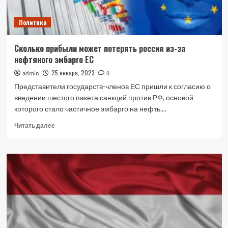
Политика
Сколько прибыли может потерять россия из-за
нефтяного эмбарго ЕС
25 января, 2023
admin
0
Представители государств-членов ЕС пришли к согласию о
введении шестого пакета санкций против РФ, основой
которого стало частичное эмбарго на нефть....
Прочитать
Читать далее
больше
о
Сколько
прибыли
может
потерять
россия
из-
за
нефтяного