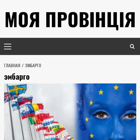
Перейти
МОЯ ПРОВІНЦІЯ
к
содержимому
Основное
меню
ГЛАВНАЯ
ЭМБАРГО
эмбарго