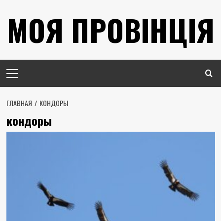
Перейти
МОЯ ПРОВІНЦІЯ
к
содержимому
Основное
меню
ГЛАВНАЯ
КОНДОРЫ
кондоры