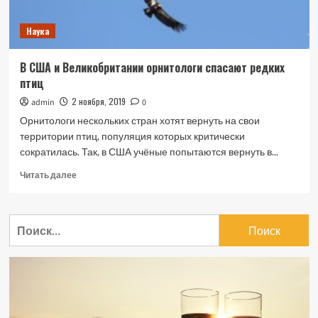
Наука
В США и Великобритании орнитологи спасают редких
птиц
2 ноября, 2019
admin
0
Орнитологи нескольких стран хотят вернуть на свои
территории птиц, популяция которых критически
сократилась. Так, в США учёные попытаются вернуть в...
Прочитать
Читать далее
больше
о
В
Найти:
США
и
Великобритании
орнитологи
спасают
редких
птиц