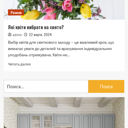
Разное
Які квіти вибрати на свято?
22 марта, 2024
admin
Вибір квітів для святкового заходу – це важливий крок, що
вимагає уваги до деталей та врахування індивідуальних
уподобань отримувача. Квіти не...
Прочитать
Читать далее
больше
о
Які
Найти:
квіти
вибрати
на
свято?