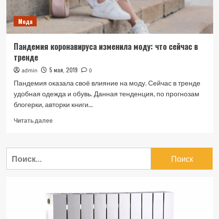
Мода
Пандемия коронавируса изменила моду: что сейчас в
тренде
5 мая, 2019
admin
0
Пандемия оказала своё влияние на моду. Сейчас в тренде
удобная одежда и обувь. Данная тенденция, по прогнозам
блогерки, авторки книги...
Прочитать
Читать далее
больше
о
Пандемия
Найти:
коронавируса
изменила
моду:
что
сейчас
в
тренде