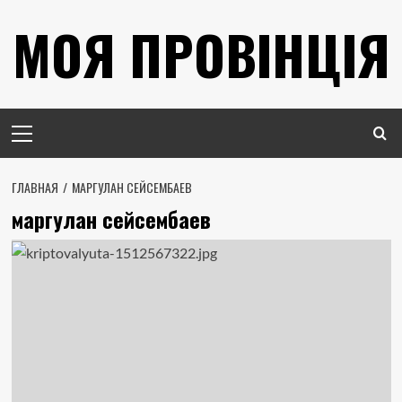
Перейти
МОЯ ПРОВІНЦІЯ
к
содержимому
Основное
меню
ГЛАВНАЯ
МАРГУЛАН СЕЙСЕМБАЕВ
маргулан сейсембаев