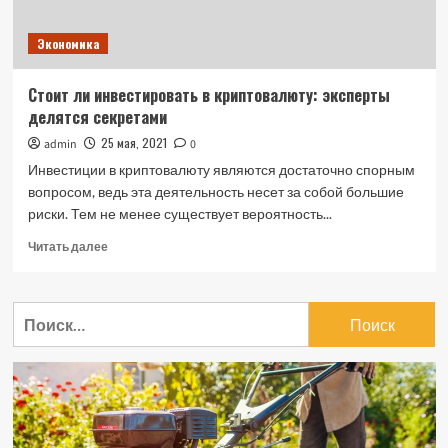
Экономика
Стоит ли инвестировать в криптовалюту: эксперты
делятся секретами
25 мая, 2021
admin
0
Инвестиции в криптовалюту являются достаточно спорным
вопросом, ведь эта деятельность несет за собой большие
риски. Тем не менее существует вероятность...
Прочитать
Читать далее
больше
о
Стоит
Найти:
ли
инвестировать
в
криптовалюту:
эксперты
делятся
секретами