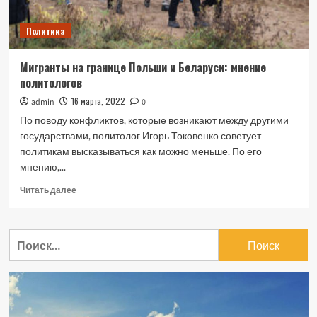
Политика
Мигранты на границе Польши и Беларуси: мнение
политологов
16 марта, 2022
admin
0
По поводу конфликтов, которые возникают между другими
государствами, политолог Игорь Токовенко советует
политикам высказываться как можно меньше. По его
мнению,...
Прочитать
Читать далее
больше
о
Мигранты
Найти:
на
границе
Польши
и
Беларуси:
мнение