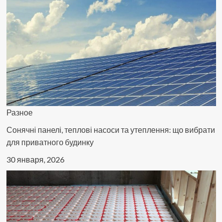
политологов
Разное
Сонячні панелі, теплові насоси та утеплення: що вибрати
для приватного будинку
30 января, 2026