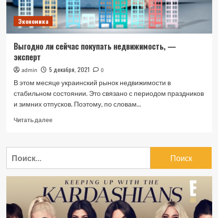
Экономика
Выгодно ли сейчас покупать недвижимость, —
эксперт
5 декабря, 2021
admin
0
В этом месяце украинский рынок недвижимости в
стабильном состоянии. Это связано с периодом праздников
и зимних отпусков. Поэтому, по словам...
Прочитать
Читать далее
больше
о
Выгодно
Найти:
ли
сейчас
покупать
недвижимость,
—
эксперт