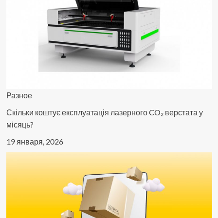
и
со
снегом
Разное
Скільки коштує експлуатація лазерного CO₂ верстата у
місяць?
19 января, 2026