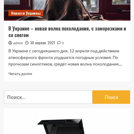
Новости Украины
В Украине – новая волна похолодания, с заморозками и
со снегом
30 апреля, 2021
admin
0
В Украине с сегодняшнего дня, 12 апреля под действием
атмосферного фронта ухудшатся погодные условия. По
прогнозам синоптиков, грядёт новая волна похолодания,...
Прочитать
Читать далее
больше
о
В
Найти:
Украине
–
новая
волна
похолодания,
с
заморозками