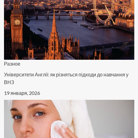
представителей
фауны
Разное
Університети Англії: як різняться підходи до навчання у
ВНЗ
19 января, 2026