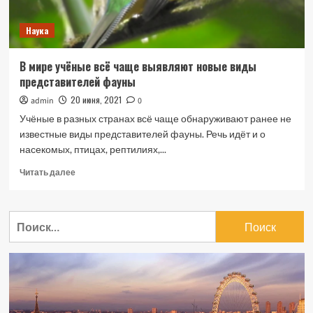
Наука
В мире учёные всё чаще выявляют новые виды
представителей фауны
20 июня, 2021
admin
0
Учёные в разных странах всё чаще обнаруживают ранее не
известные виды представителей фауны. Речь идёт и о
насекомых, птицах, рептилиях,...
Прочитать
Читать далее
больше
о
В
Найти:
мире
учёные
всё
чаще
выявляют
новые
виды