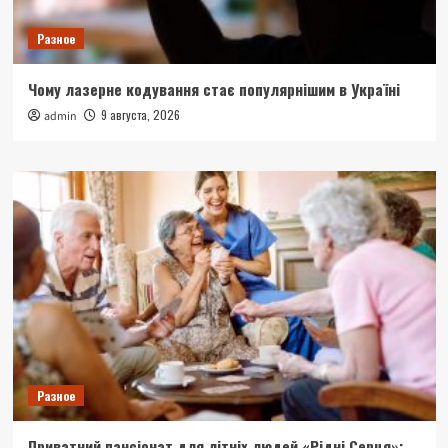
Разное
Чому лазерне кодування стає популярнішим в Україні
9 августа, 2026
admin
Разное
Приватний пансіонат для літніх людей «Рідні Серця»: