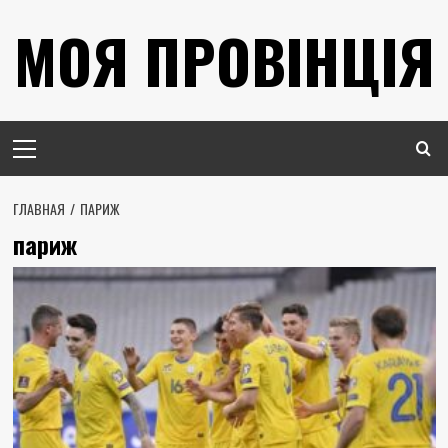
Перейти
МОЯ ПРОВІНЦІЯ
к
содержимому
Основное
меню
ГЛАВНАЯ
ПАРИЖ
париж