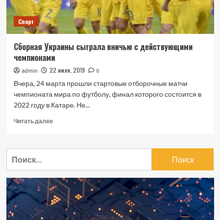
Спорт
Сборная Украины сыграла вничью с действующими
чемпионами
22 июля, 2019
admin
0
Вчера, 24 марта прошли стартовые отборочные матчи
чемпионата мира по футболу, финал которого состоится в
2022 году в Катаре. Не...
Прочитать
Читать далее
больше
о
Сборная
Найти:
Украины
сыграла
вничью
с
действующими
чемпионами