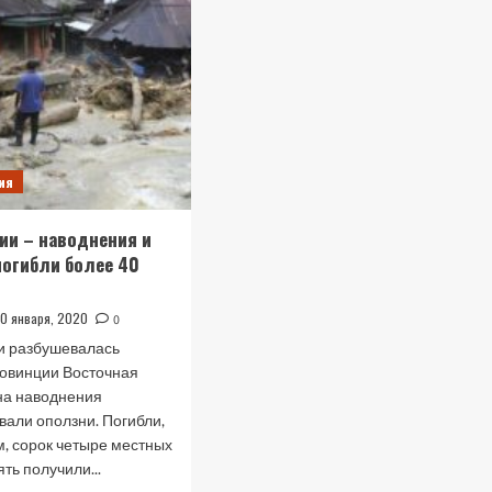
ия
ии – наводнения и
погибли более 40
30 января, 2020
0
и разбушевалась
ровинции Восточная
на наводнения
вали оползни. Погибли,
м, сорок четыре местных
ять получили...