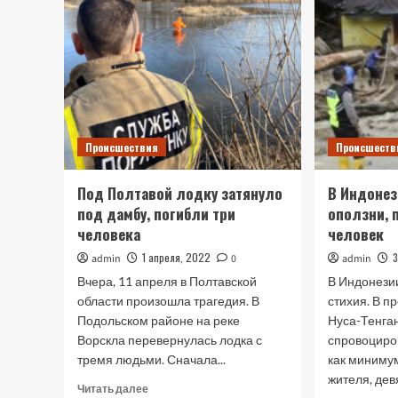
Происшествия
Происшеств
Под Полтавой лодку затянуло
В Индонез
под дамбу, погибли три
оползни, 
человека
человек
1 апреля, 2022
admin
0
admin
Вчера, 11 апреля в Полтавской
В Индонези
области произошла трагедия. В
стихия. В п
Подольском районе на реке
Нуса-Тенга
Ворскла перевернулась лодка с
спровоциро
тремя людьми. Сначала...
как миниму
жителя, дев
Прочитать
Читать далее