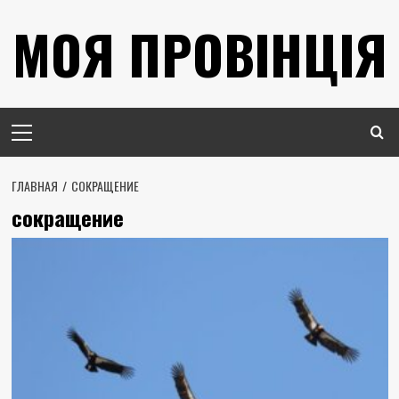
Перейти
МОЯ ПРОВІНЦІЯ
к
содержимому
Основное
меню
ГЛАВНАЯ
СОКРАЩЕНИЕ
сокращение