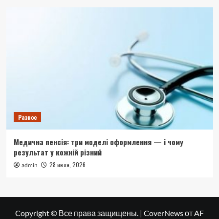
Разное
Медична пенсія: три моделі оформлення — і чому
результат у кожній різний
28 июля, 2026
admin
Copyright © Все права защищены.
|
CoverNews
от AF