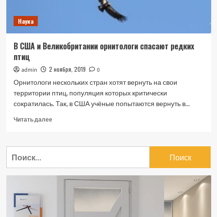
Наука
В США и Великобритании орнитологи спасают редких
птиц
2 ноября, 2019
admin
0
Орнитологи нескольких стран хотят вернуть на свои
территории птиц, популяция которых критически
сократилась. Так, в США учёные попытаются вернуть в...
Прочитать
Читать далее
больше
о
В
Найти:
США
и
Великобритании
орнитологи
спасают
редких
птиц