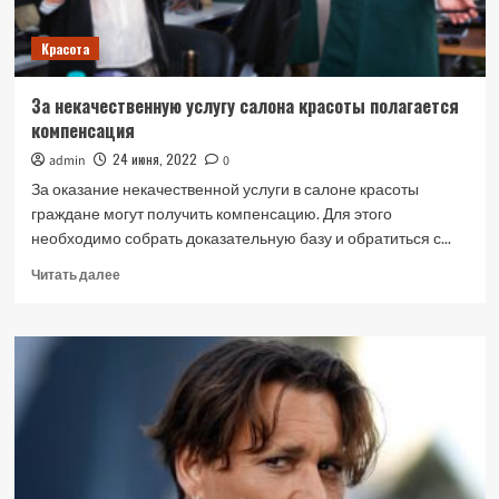
Красота
За некачественную услугу салона красоты полагается
компенсация
24 июня, 2022
admin
0
За оказание некачественной услуги в салоне красоты
граждане могут получить компенсацию. Для этого
необходимо собрать доказательную базу и обратиться с...
Прочитать
Читать далее
больше
о
За
некачественную
услугу
салона
красоты
полагается
компенсация