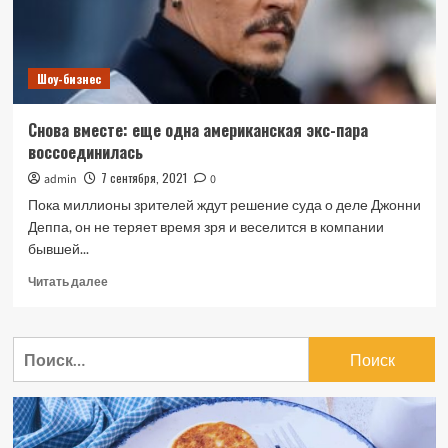
Шоу-бизнес
Снова вместе: еще одна американская экс-пара
воссоединилась
7 сентября, 2021
admin
0
Пока миллионы зрителей ждут решение суда о деле Джонни
Деппа, он не теряет время зря и веселится в компании
бывшей...
Прочитать
Читать далее
больше
о
Снова
Найти:
вместе:
еще
одна
американская
экс-