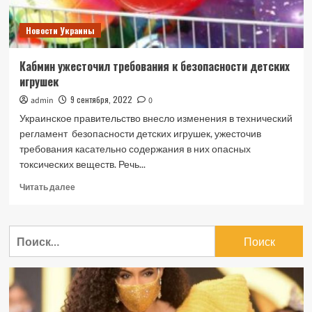
Новости Украины
Кабмин ужесточил требования к безопасности детских
игрушек
9 сентября, 2022
admin
0
Украинское правительство внесло изменения в технический
регламент безопасности детских игрушек, ужесточив
требования касательно содержания в них опасных
токсических веществ. Речь...
Прочитать
Читать далее
больше
о
Кабмин
Найти:
ужесточил
требования
к
безопасности
детских
игрушек