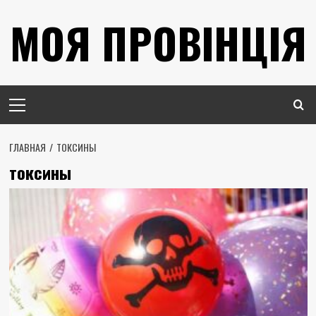
Перейти
МОЯ ПРОВІНЦІЯ
к
содержимому
Основное
меню
ГЛАВНАЯ
ТОКСИНЫ
токсины