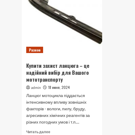
Разное
Купити захист ланцюга – це
надійний вибір для Вашого
мототранспорту
18 июня, 2024
admin
Ланцюг мотоцикла піддається
інтенсивному впливу зовнішніх
факторів - вологи, пилу, бруду,
агресивних хімічних реагентів за
різних погодних умов і т.п....
Прочитать
Читать далее