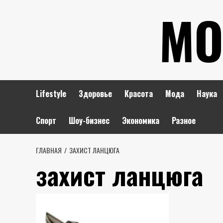
Перейти
МО
к
содержимому
Lifestyle
Здоровье
Красота
Мода
Наука
Спорт
Шоу-бизнес
Экономика
Разное
ГЛАВНАЯ
ЗАХИСТ ЛАНЦЮГА
захист ланцюга