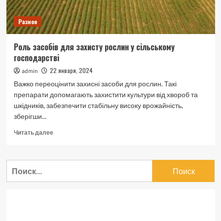
Разное
Роль засобів для захисту рослин у сільському
господарстві
22 января, 2024
admin
Важко переоцінити захисні засоби для рослин. Такі
препарати допомагають захистити культури від хвороб та
шкідників, забезпечити стабільну високу врожайність,
зберігши...
Прочитать
Читать далее
больше
о
Роль
Найти:
засобів
для
захисту
рослин
у
сільському