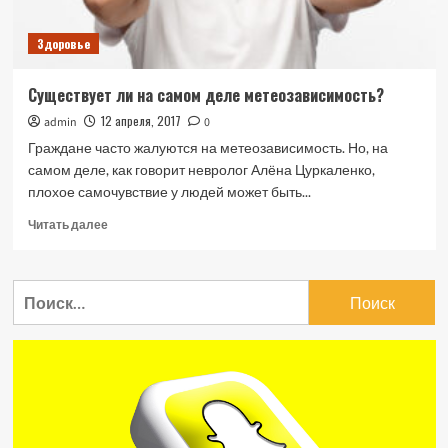
Здоровье
Существует ли на самом деле метеозависимость?
12 апреля, 2017
admin
0
Граждане часто жалуются на метеозависимость. Но, на
самом деле, как говорит невролог Алёна Цуркаленко,
плохое самочувствие у людей может быть...
Прочитать
Читать далее
больше
о
Существует
Найти:
ли
на
самом
деле
метеозависимость?