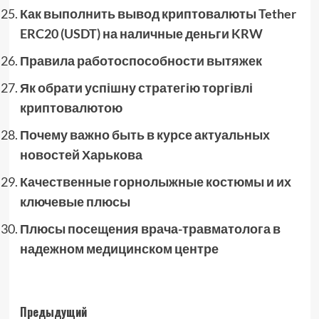
Как выполнить вывод криптовалюты Tether
ERC20 (USDT) на наличные деньги KRW
Правила работоспособности вытяжек
Як обрати успішну стратегію торгівлі
криптовалютою
Почему важно быть в курсе актуальных
новостей Харькова
Качественные горнолыжные костюмы и их
ключевые плюсы
Плюсы посещения врача-травматолога в
надежном медицинском центре
Навигация
Предыдущий