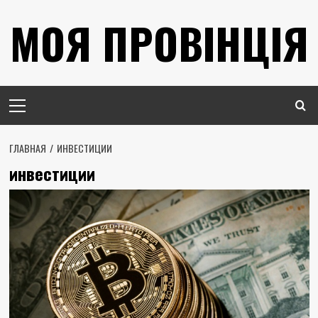
Перейти
МОЯ ПРОВІНЦІЯ
к
содержимому
Основное
меню
ГЛАВНАЯ
ИНВЕСТИЦИИ
инвестиции