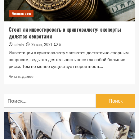
Экономика
Стоит ли инвестировать в криптовалюту: эксперты
делятся секретами
25 мая, 2021
admin
0
Инвестиции в криптовалюту являются достаточно спорным
вопросом, ведь эта деятельность несет за собой большие
риски. Тем не менее существует вероятность...
Прочитать
Читать далее
больше
о
Стоит
Найти:
ли
инвестировать
в
криптовалюту:
эксперты
делятся
секретами