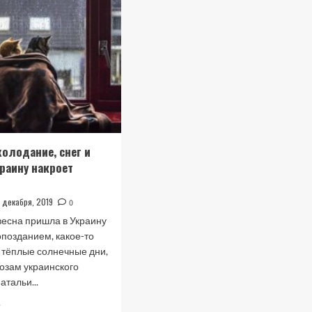
холодание, снег и
раину накроет
 декабря, 2019
0
есна пришла в Украину
позданием, какое-то
 тёплые солнечные дни,
нозам украинского
атальи...
Прочитать
е