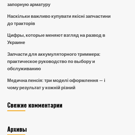
запорную арматуру
Наскільки важливо купувати якісні запчастини
до тракторів
Цифры, которые меняют взгляд на развод в
Украине
Запчасти для аккумуляторного триммера:
практическое руководство по выбору и
обслуживанию
Медична пенсія: три моделі оформлення — і
чому результат у кожній різний
Свежие комментарии
Архивы