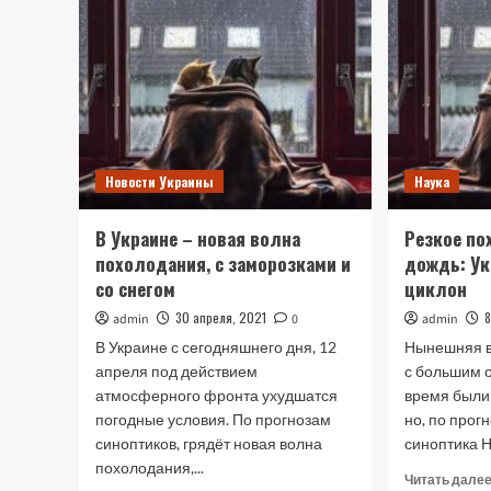
Новости Украины
Наука
В Украине – новая волна
Резкое по
похолодания, с заморозками и
дождь: Ук
со снегом
циклон
30 апреля, 2021
8
admin
0
admin
В Украине с сегодняшнего дня, 12
Нынешняя в
апреля под действием
с большим о
атмосферного фронта ухудшатся
время были
погодные условия. По прогнозам
но, по прог
синоптиков, грядёт новая волна
синоптика Н
похолодания,...
Читать дале