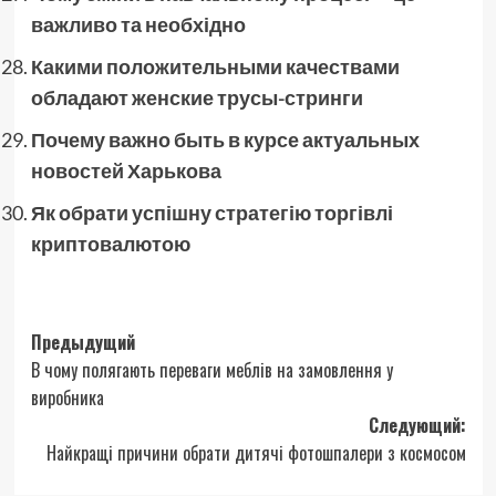
важливо та необхідно
Какими положительными качествами
обладают женские трусы-стринги
Почему важно быть в курсе актуальных
новостей Харькова
Як обрати успішну стратегію торгівлі
криптовалютою
Навигация
Предыдущий
В чому полягають переваги меблів на замовлення у
записи
виробника
Следующий:
Найкращі причини обрати дитячі фотошпалери з космосом