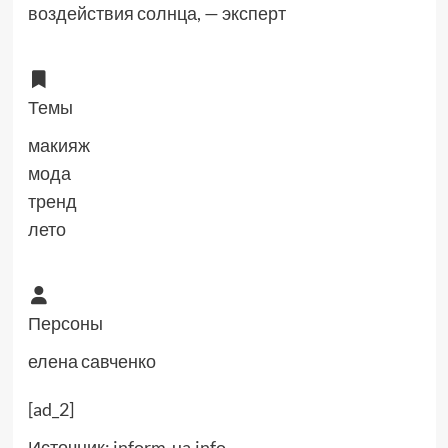
воздействия солнца, — эксперт
Темы
макияж
мода
тренд
лето
Персоны
елена савченко
[ad_2]
Источник:
inform-ua.info