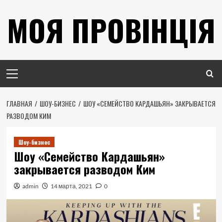
Перейти
МОЯ ПРОВІНЦІЯ
к
содержимому
Основное
меню
ГЛАВНАЯ
ШОУ-БИЗНЕС
ШОУ «СЕМЕЙСТВО КАРДАШЬЯН» ЗАКРЫВАЕТСЯ
РАЗВОДОМ КИМ
Шоу-бизнес
Шоу «Семейство Кардашьян»
закрывается разводом Ким
admin
14 марта, 2021
0