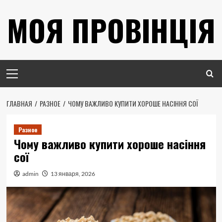
Перейти
МОЯ ПРОВІНЦІЯ
к
содержимому
Основное
меню
ГЛАВНАЯ
РАЗНОЕ
ЧОМУ ВАЖЛИВО КУПИТИ ХОРОШЕ НАСІННЯ СОЇ
Разное
Чому важливо купити хороше насіння
сої
admin
13 января, 2026