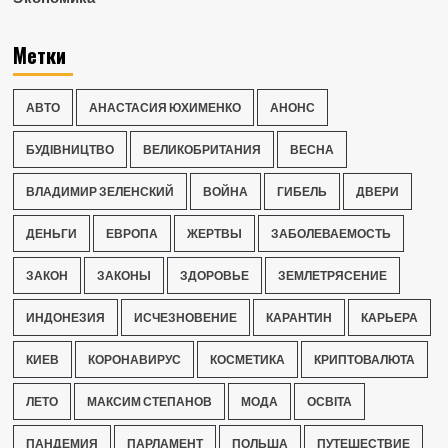
Метки
АВТО
АНАСТАСИЯ ЮХИМЕНКО
АНОНС
БУДІВНИЦТВО
ВЕЛИКОБРИТАНИЯ
ВЕСНА
ВЛАДИМИР ЗЕЛЕНСКИЙ
ВОЙНА
ГИБЕЛЬ
ДВЕРИ
ДЕНЬГИ
ЕВРОПА
ЖЕРТВЫ
ЗАБОЛЕВАЕМОСТЬ
ЗАКОН
ЗАКОНЫ
ЗДОРОВЬЕ
ЗЕМЛЕТРЯСЕНИЕ
ИНДОНЕЗИЯ
ИСЧЕЗНОВЕНИЕ
КАРАНТИН
КАРЬЕРА
КИЕВ
КОРОНАВИРУС
КОСМЕТИКА
КРИПТОВАЛЮТА
ЛЕТО
МАКСИМ СТЕПАНОВ
МОДА
ОСВІТА
ПАНДЕМИЯ
ПАРЛАМЕНТ
ПОЛЬША
ПУТЕШЕСТВИЕ