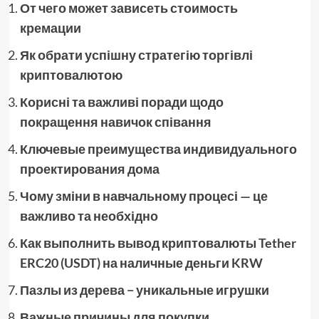
От чего может зависеть стоимость
кремации
Як обрати успішну стратегію торгівлі
криптовалютою
Корисні та важливі поради щодо
покращення навичок співання
Ключевые преимущества индивидуального
проектирования дома
Чому зміни в навчальному процесі — це
важливо та необхідно
Как выполнить вывод криптовалюты Tether
ERC20 (USDT) на наличные деньги KRW
Пазлы из дерева − уникальные игрушки
Важные причины для покупки