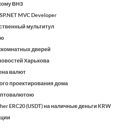
ькому ВНЗ
SP.NET MVC Developer
ественный мультитул
ню
жкомнатных дверей
новостей Харькова
ена валют
ого проектирования дома
риптовалютою
her ERC20 (USDT) на наличные деньги KRW
ации