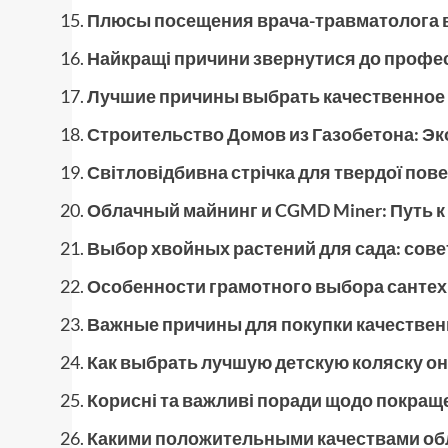
Плюсы посещения врача-травматолога 
Найкращі причини звернутися до профе
Лучшие причины выбрать качественное
Строительство Домов из Газобетона: Э
Світловідбивна стрічка для твердої пове
Облачный майнинг и CGMD Miner: Путь к
Выбор хвойных растений для сада: сов
Особенности грамотного выбора сантех
Важные причины для покупки качестве
Как выбрать лучшую детскую коляску о
Корисні та важливі поради щодо покращ
Какими положительными качествами об