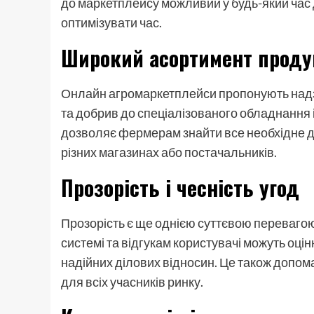
до маркетплейсу можливий у будь-який час 
оптимізувати час.
Широкий асортимент проду
Онлайн агромаркетплейси пропонують надзв
та добрив до спеціалізованого обладнання і
дозволяє фермерам знайти все необхідне дл
різних магазинах або постачальників.
Прозорість і чесність угод
Прозорість є ще однією суттєвою переваго
системі та відгукам користувачі можуть оці
надійних ділових відносин. Це також допом
для всіх учасників ринку.