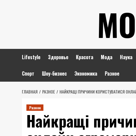
Перейти
МО
к
содержимому
Lifestyle
Здоровье
Красота
Мода
Наука
Спорт
Шоу-бизнес
Экономика
Разное
ГЛАВНАЯ
РАЗНОЕ
НАЙКРАЩІ ПРИЧИНИ КОРИСТУВАТИСЯ ОНЛА
Разное
Найкращі причи