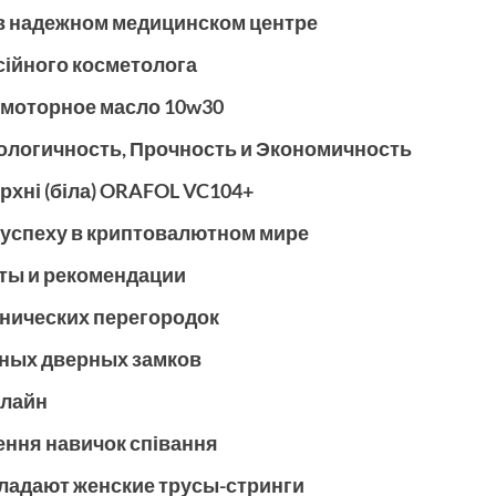
в надежном медицинском центре
сійного косметолога
 моторное масло 10w30
кологичность, Прочность и Экономичность
рхні (біла) ORAFOL VC104+
 успеху в криптовалютном мире
еты и рекомендации
нических перегородок
нных дверных замков
нлайн
ення навичок співання
ладают женские трусы-стринги