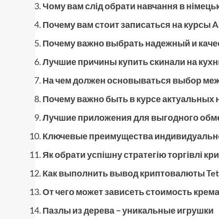
Чому вам слід обрати навчання в німец
Почему вам стоит записаться на курсы A
Почему важно выбрать надежный и кач
Лучшие причины купить скинали на кух
На чем должен основываться выбор ме
Почему важно быть в курсе актуальных 
Лучшие приложения для выгодного обм
Ключевые преимущества индивидуальн
Як обрати успішну стратегію торгівлі к
Как выполнить вывод криптовалюты Tet
От чего может зависеть стоимость крем
Пазлы из дерева − уникальные игрушки