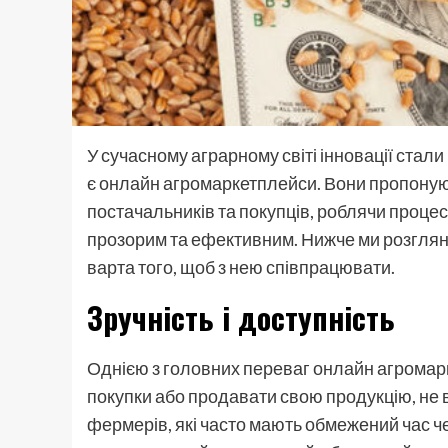
У сучасному аграрному світі інновації стал
є онлайн агромаркетплейси. Вони пропону
постачальників та покупців, роблячи процес
прозорим та ефективним. Нижче ми розгля
варта того, щоб з нею співпрацювати.
Зручність і доступність
Однією з головних переваг онлайн агромарк
покупки або продавати свою продукцію, не 
фермерів, які часто мають обмежений час че