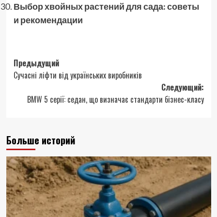
Выбор хвойных растений для сада: советы
и рекомендации
Навигация
Предыдущий
Сучасні ліфти від українських виробників
записи
Следующий:
BMW 5 серії: седан, що визначає стандарти бізнес-класу
Больше историй