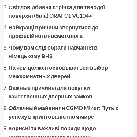
Світловідбивна стрічка для твердої
поверхні (біла) ORAFOL VC104+
Найкращі причини звернутися до
професійного косметолога
Чому вам слід обрати навчання в
німецькому ВНЗ
На чем должен основываться выбор
межкомнатных дверей
Важные причины для покупки
качественных дверных замков
Облачный майнинг и CGMD Miner: Путь к
успеху в криптовалютном мире
Корисні та важливі поради щодо
покращення навичок співання