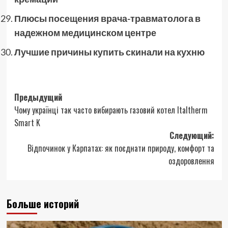
Плюсы посещения врача-травматолога в
надежном медицинском центре
Лучшие причины купить скинали на кухню
Навигация
Предыдущий
Чому українці так часто вибирають газовий котел Italtherm
записи
Smart K
Следующий:
Відпочинок у Карпатах: як поєднати природу, комфорт та
оздоровлення
Больше историй