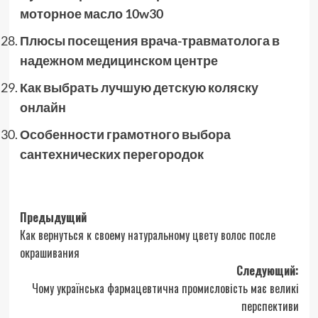
моторное масло 10w30
Плюсы посещения врача-травматолога в
надежном медицинском центре
Как выбрать лучшую детскую коляску
онлайн
Особенности грамотного выбора
сантехнических перегородок
Навигация
Предыдущий
Как вернуться к своему натуральному цвету волос после
записи
окрашивания
Следующий:
Чому українська фармацевтична промисловість має великі
перспективи