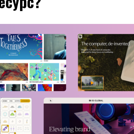
есурс?