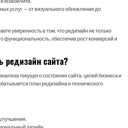
и юзабилити.
ых услуг — от визуального обновления до
ете уверенность в том, что редизайн не только
го функциональность, обеспечив рост конверсий и
ь редизайн сайта?
анализа текущего состояния сайта, целей бизнеса и
абатывается план редизайна и технического
 улучшения.
иональный дизайн.