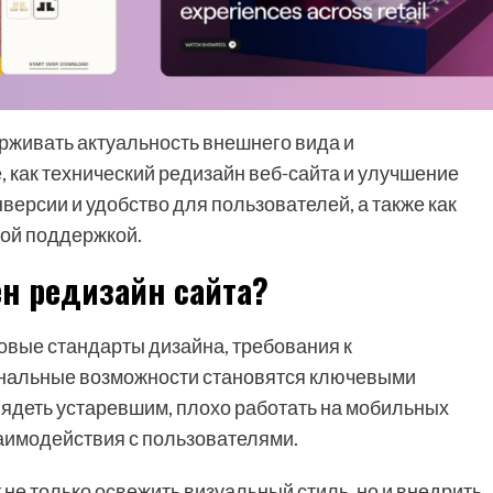
рживать актуальность внешнего вида и
, как технический редизайн веб-сайта и улучшение
нверсии и удобство для пользователей, а также как
ной поддержкой.
н редизайн сайта?
овые стандарты дизайна, требования к
иональные возможности становятся ключевыми
лядеть устаревшим, плохо работать на мобильных
заимодействия с пользователями.
не только освежить визуальный стиль, но и внедрить