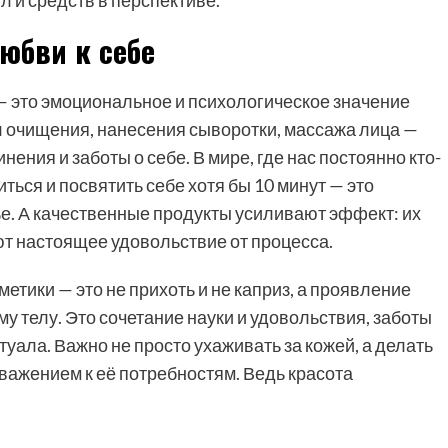
любви к себе
 — это эмоциональное и психологическое значение
ал очищения, нанесения сыворотки, массажа лица —
нения и заботы о себе. В мире, где нас постоянно кто-
иться и посвятить себе хотя бы 10 минут — это
е. А качественные продукты усиливают эффект: их
ют настоящее удовольствие от процесса.
тики — это не прихоть и не каприз, а проявление
му телу. Это сочетание науки и удовольствия, заботы
туала. Важно не просто ухаживать за кожей, а делать
уважением к её потребностям. Ведь красота