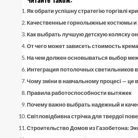
Як обрати успішну стратегію торгівлі к
Качественные горнолыжные костюмы и
Как выбрать лучшую детскую коляску о
От чего может зависеть стоимость крем
На чем должен основываться выбор ме
Интеграция потолочных светильников в
Чому зміни в навчальному процесі — це 
Правила работоспособности вытяжек
Почему важно выбрать надежный и кач
Світловідбивна стрічка для твердої пове
Строительство Домов из Газобетона: Э