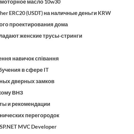
 моторное масло 10w30
her ERC20 (USDT) на наличные деньги KRW
ого проектирования дома
ладают женские трусы-стринги
ення навичок співання
бучения в сфере IT
нных дверных замков
ькому ВНЗ
еты и рекомендации
нических перегородок
SP.NET MVC Developer