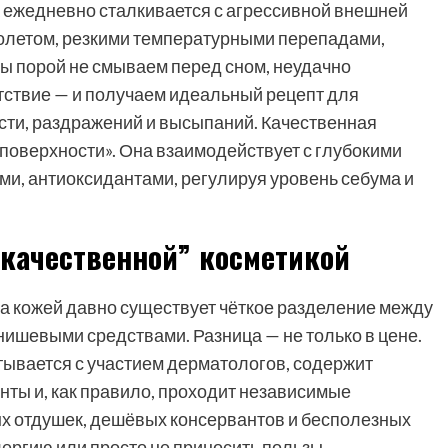
а ежедневно сталкивается с агрессивной внешней
олетом, резкими температурными перепадами,
ы порой не смываем перед сном, неудачно
тствие — и получаем идеальный рецепт для
ти, раздражений и высыпаний. Качественная
 поверхности». Она взаимодействует с глубокими
ми, антиоксидантами, регулируя уровень себума и
“качественной” косметикой
 за кожей давно существует чёткое разделение между
ишевыми средствами. Разница — не только в цене.
тывается с участием дерматологов, содержит
ты и, как правило, проходит независимые
ых отдушек, дешёвых консервантов и бесполезных
ергию или просто не приносить пользы.