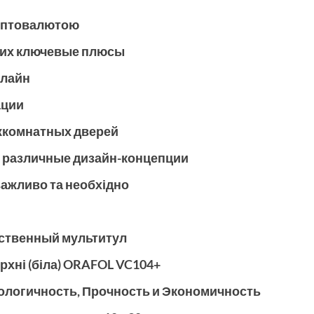
риптовалютою
 их ключевые плюсы
нлайн
ации
жкомнатных дверей
 различные дизайн-концепции
важливо та необхідно
ественный мультитул
рхні (біла) ORAFOL VC104+
кологичность, Прочность и Экономичность