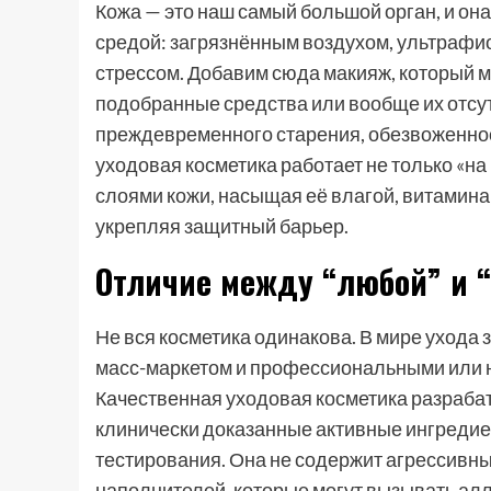
Кожа — это наш самый большой орган, и он
средой: загрязнённым воздухом, ультрафи
стрессом. Добавим сюда макияж, который м
подобранные средства или вообще их отсу
преждевременного старения, обезвоженнос
уходовая косметика работает не только «на
слоями кожи, насыщая её влагой, витамина
укрепляя защитный барьер.
Отличие между “любой” и 
Не вся косметика одинакова. В мире ухода
масс-маркетом и профессиональными или н
Качественная уходовая косметика разраба
клинически доказанные активные ингредиен
тестирования. Она не содержит агрессивн
наполнителей, которые могут вызывать алл