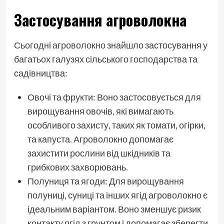
Застосування агроволокна
Сьогодні
агроволокно
знайшло застосування у
багатьох галузях сільського господарства та
садівництва:
Овочі та фрукти: Воно застосовується для
вирощування овочів, які вимагають
особливого захисту, таких як томати, огірки,
та капуста. Агроволокно допомагає
захистити рослини від шкідників та
грибкових захворювань.
Полуниця та ягоди: Для вирощування
полуниці, суниці та інших ягід агроволокно є
ідеальним варіантом. Воно зменшує ризик
контакту ягід з грунтом і допомагає зберегти