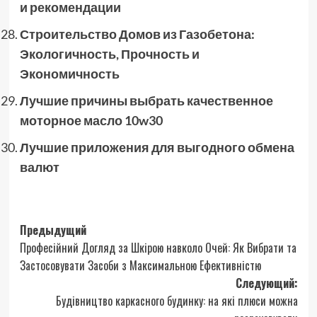
и рекомендации
Строительство Домов из Газобетона:
Экологичность, Прочность и
Экономичность
Лучшие причины выбрать качественное
моторное масло 10w30
Лучшие приложения для выгодного обмена
валют
Навигация
Предыдущий
Професійний Догляд за Шкірою навколо Очей: Як Вибрати та
записи
Застосовувати Засоби з Максимальною Ефективністю
Следующий:
Будівництво каркасного будинку: на які плюси можна