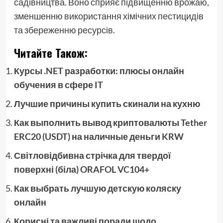
садівництва. Воно сприяє підвищенню врожаю,
зменшенню використання хімічних пестицидів
та збереженню ресурсів.
Читайте Також:
Курсы .NET разработки: плюсы онлайн
обучения в сфере IT
Лучшие причины купить скинали на кухню
Как выполнить вывод криптовалюты Tether
ERC20 (USDT) на наличные деньги KRW
Світловідбивна стрічка для твердої
поверхні (біла) ORAFOL VC104+
Как выбрать лучшую детскую коляску
онлайн
Корисні та важливі поради щодо