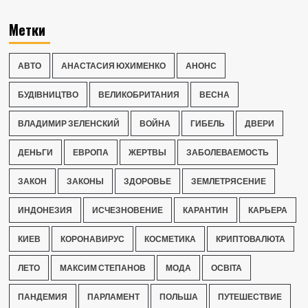
Метки
АВТО
АНАСТАСИЯ ЮХИМЕНКО
АНОНС
БУДІВНИЦТВО
ВЕЛИКОБРИТАНИЯ
ВЕСНА
ВЛАДИМИР ЗЕЛЕНСКИЙ
ВОЙНА
ГИБЕЛЬ
ДВЕРИ
ДЕНЬГИ
ЕВРОПА
ЖЕРТВЫ
ЗАБОЛЕВАЕМОСТЬ
ЗАКОН
ЗАКОНЫ
ЗДОРОВЬЕ
ЗЕМЛЕТРЯСЕНИЕ
ИНДОНЕЗИЯ
ИСЧЕЗНОВЕНИЕ
КАРАНТИН
КАРЬЕРА
КИЕВ
КОРОНАВИРУС
КОСМЕТИКА
КРИПТОВАЛЮТА
ЛЕТО
МАКСИМ СТЕПАНОВ
МОДА
ОСВІТА
ПАНДЕМИЯ
ПАРЛАМЕНТ
ПОЛЬША
ПУТЕШЕСТВИЕ